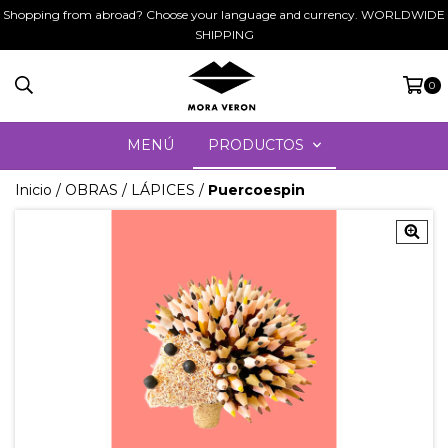
Shopping from abroad? Choose your language and currency. WORLDWIDE
SHIPPING
0
MENÚ
PRODUCTOS
Inicio
/
OBRAS
/
LÁPICES
/
Puercoespin