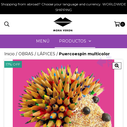
Shopping from abroad? Choose your language and currency. WORLDWIDE
SHIPPING
0
MENÚ
PRODUCTOS
Inicio
/
OBRAS
/
LÁPICES
/
Puercoespin multicolor
17
%
OFF