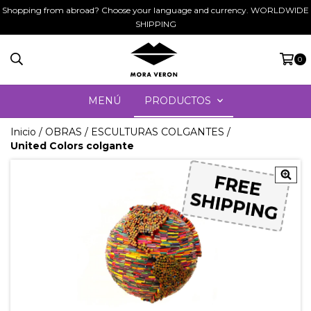
Shopping from abroad? Choose your language and currency. WORLDWIDE
SHIPPING
0
MENÚ
PRODUCTOS
Inicio
/
OBRAS
/
ESCULTURAS COLGANTES
/
United Colors colgante
FREE
FREE
SHIPPING
SHIPPING