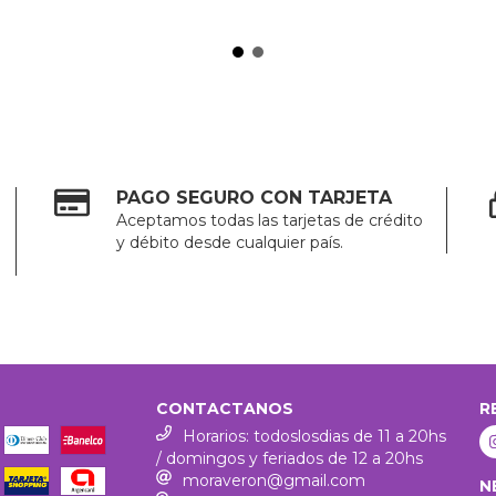
PAGO SEGURO CON TARJETA
Aceptamos todas las tarjetas de crédito
y débito desde cualquier país.
CONTACTANOS
R
Horarios: todoslosdias de 11 a 20hs
/ domingos y feriados de 12 a 20hs
moraveron@gmail.com
N