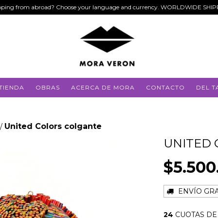
ping from abroad? Choose your language and currency. WORLDWIDE SHI
TIENDA
OBRAS
ACERCA DE MORA
CONTACTO
DEL T
United Colors colgante
/
UNITED 
$5.500
ENVÍO GRA
24
CUOTAS D