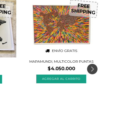
7
%
OFF
EE
FREE
PING
SHIPPING
ENVÍO GRATIS
MAPAMUNDI, MULTICOLOR PUNTAS
$4.050.000
$4.0