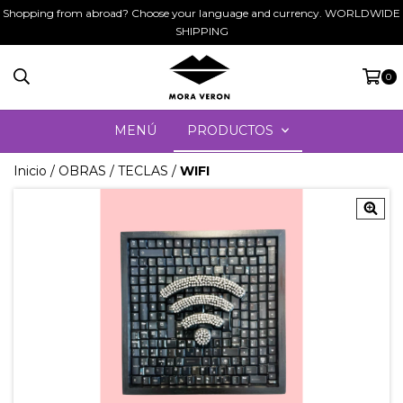
Shopping from abroad? Choose your language and currency. WORLDWIDE
SHIPPING
0
MENÚ
PRODUCTOS
Inicio
/
OBRAS
/
TECLAS
/
WIFI