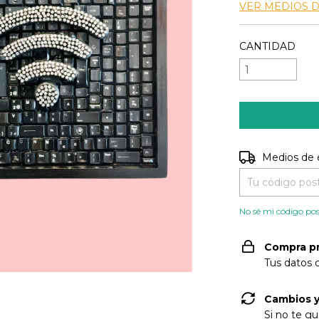
VER MEDIOS 
CANTIDAD
Entregas para e
Medios de 
No sé mi código pos
Compra p
Tus datos 
Cambios y
Si no te gu