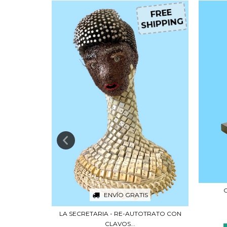
FREE
FREE
HIPPING
SHIPPING
S
LO
.000
ENVÍO GRATIS
LA SECRETARIA - RE-AUTOTRATO CON
CLAVOS...