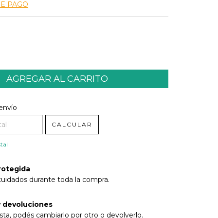
DE PAGO
l CP:
CAMBIAR CP
envío
CALCULAR
tal
rotegida
cuidados durante toda la compra.
 devoluciones
sta, podés cambiarlo por otro o devolverlo.