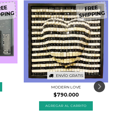
EE
FREE
PING
SHIPPING
ENVÍO GRATIS
MODERN LOVE
$790.000