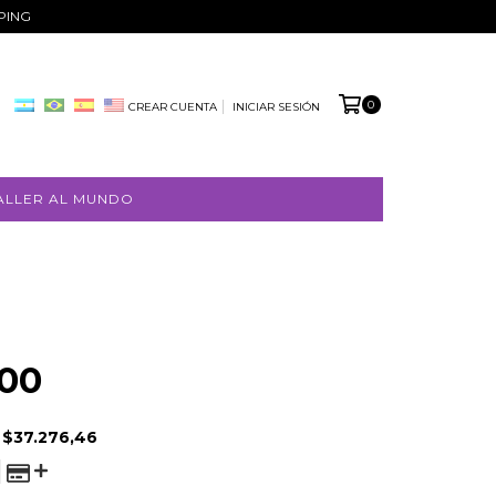
PPING
0
CREAR CUENTA
INICIAR SESIÓN
ALLER AL MUNDO
FREE
000
SHIPPING
E
$37.276,46