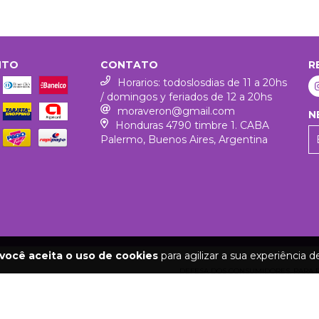
NTO
CONTATO
R
Horarios: todoslosdias de 11 a 20hs
/ domingos y feriados de 12 a 20hs
moraveron@gmail.com
N
Honduras 4790 timbre 1. CABA
Palermo, Buenos Aires, Argentina
você aceita o uso de cookies
para agilizar a sua experiência 
DEFESA DOS CONSUMIDORES. PARA