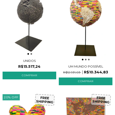
UNIDOS
R$15.517,24
UM MUNDO POSSÍVEL
R$10.344,83
R$12.931,03
20
%
OFF
FREE
FREE
SHIPPING
SHIPPING