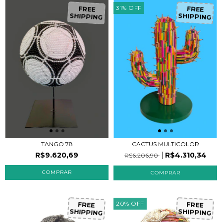
31
%
OFF
FREE
FREE
SHIPPING
SHIPPING
CACTUS MULTICOLOR
TANGO 78
R$4.310,34
R$9.620,69
R$6.206,90
20
%
OFF
FREE
FREE
SHIPPING
SHIPPING