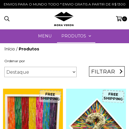
ENVIOS PARA O MUNDO TODO * ENVIO GRATIS A PARTIR DE R$ 1300
0
MENU
PRODUTOS
Início
/
Produtos
Ordenar por
FILTRAR
FREE
FREE
SHIPPING
SHIPPING