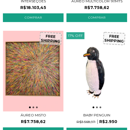
AUREO MULTICOLOR 1X1MTS
INTERSEÇÕES
R$7.758,62
R$18.103,45
17
%
OFF
FREE
FREE
SHIPPING
SHIPPING
ÁUREO MISTO
BABY PENGUIN
R$7.758,62
R$2.950
R$3.568,97