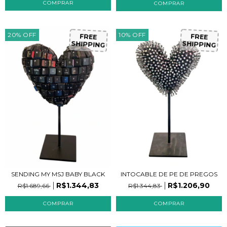
20
%
OFF
10
%
OFF
FREE
FREE
SHIPPING
SHIPPING
SENDING MY MSJ BABY BLACK
INTOCABLE DE PE DE PREGOS
R$1.344,83
R$1.206,90
R$1.689,66
R$1.344,83