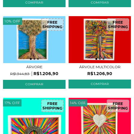
10
%
OFF
FREE
FREE
SHIPPING
SHIPPING
ÁRVORE
ÁRVOLE MULTICOLOR
R$1.206,90
R$1.206,90
R$1.344,83
17
%
OFF
14
%
OFF
FREE
FREE
SHIPPING
SHIPPING