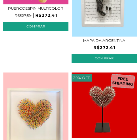
PUERCOESPIN MULTICOLOR
R$272,41
R$327,59
COMPRAR
MAPA DA ARGENTINA
R$272,41
F
R
E
E
H
IP
P
IN
G
29
%
OFF
S