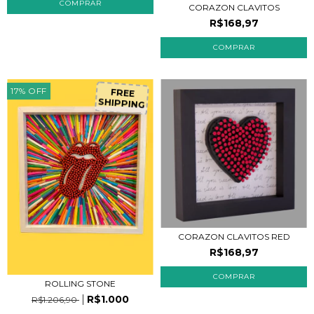
CORAZON CLAVITOS
R$168,97
COMPRAR
F
R
E
E
H
IP
P
IN
G
17
%
OFF
S
CORAZON CLAVITOS RED
R$168,97
COMPRAR
ROLLING STONE
R$1.000
R$1.206,90