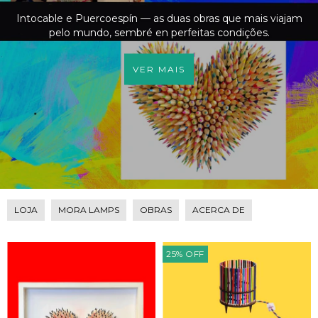
Intocable e Puercoespín — as duas obras que mais viajam
pelo mundo, sembré en perfeitas condições.
VER MAIS
LOJA
MORA LAMPS
OBRAS
ACERCA DE
25
%
OFF