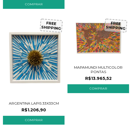
F
R
E
E
H
IP
P
IN
G
F
R
E
E
H
IP
P
IN
G
S
S
MAPAMUNDI MULTICOLOR
PONTAS
R$13.965,52
ARGENTINA LAPIS 33X33CM
R$1.206,90