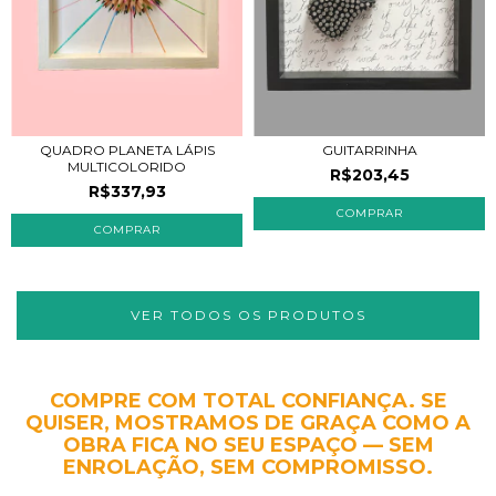
QUADRO PLANETA LÁPIS
GUITARRINHA
MULTICOLORIDO
R$203,45
R$337,93
VER TODOS OS PRODUTOS
COMPRE COM TOTAL CONFIANÇA. SE
QUISER, MOSTRAMOS DE GRAÇA COMO A
OBRA FICA NO SEU ESPAÇO — SEM
ENROLAÇÃO, SEM COMPROMISSO.