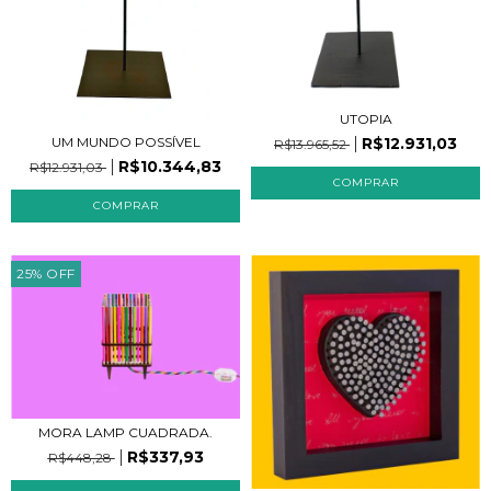
UTOPIA
R$12.931,03
UM MUNDO POSSÍVEL
R$13.965,52
R$10.344,83
R$12.931,03
25
%
OFF
MORA LAMP CUADRADA.
R$337,93
R$448,28