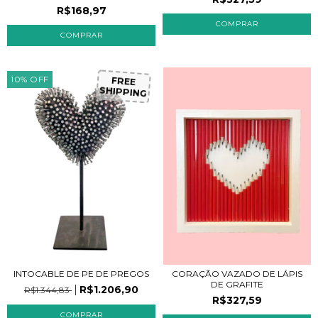
R$168,97
COMPRAR
F
R
E
E
H
IP
P
IN
G
10
%
OFF
S
INTOCABLE DE PE DE PREGOS
CORAÇÃO VAZADO DE LÁPIS
DE GRAFITE
R$1.206,90
R$1.344,83
R$327,59