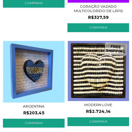
CORAÇÃO VAZADO
MULTICOLORIDO DE LÁPIS
R$327,59
F
R
E
E
H
IP
P
IN
G
S
MODERN LOVE
ARGENTINA
R$2.724,14
R$203,45