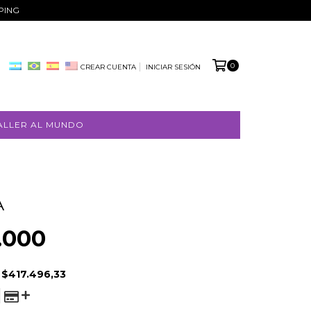
PPING
0
CREAR CUENTA
INICIAR SESIÓN
ALLER AL MUNDO
A
.000
E
$417.496,33