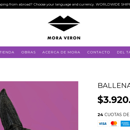
ping from abroad? Choose your language and currency. WORLDWIDE SHI
TIENDA
OBRAS
ACERCA DE MORA
CONTACTO
DEL T
BALLEN
$3.920
24
CUOTAS D