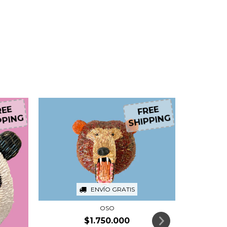
17
%
OFF
EE
FREE
PING
SHIPPING
ENVÍO GRATIS
OSO
$1.750.000