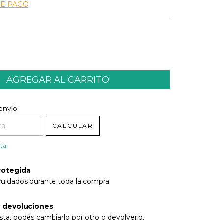
DE PAGO
l CP:
CAMBIAR CP
envío
CALCULAR
tal
rotegida
cuidados durante toda la compra.
 devoluciones
sta, podés cambiarlo por otro o devolverlo.