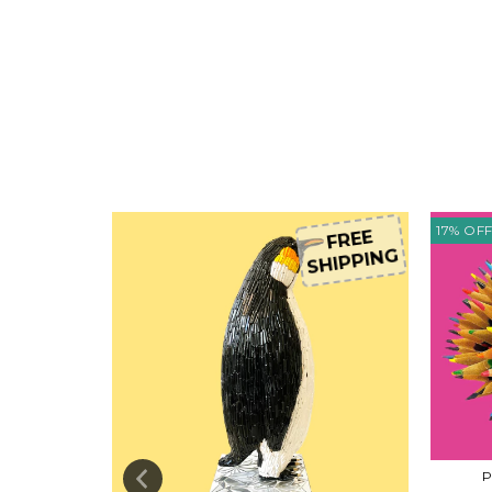
17
%
OF
FREE
SHIPPING
P