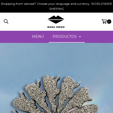
Shopping from abroad? Choose your language and currency. WORLDWIDE
SHIPPING
0
MENÚ
PRODUCTOS