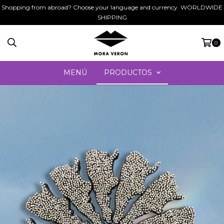
Shopping from abroad? Choose your language and currency. WORLDWIDE
SHIPPING
0
MENÚ
PRODUCTOS