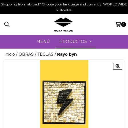
Shopping from abroad? Choose your language and currency. WORLDWIDE
SHIPPING
0
MENÚ
PRODUCTOS
Inicio
/
OBRAS
/
TECLAS
/
Rayo byn