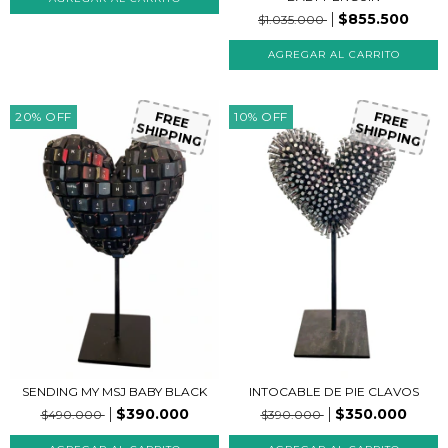
$855.500
$1.035.000
20
%
OFF
10
%
OFF
FREE
FREE
SHIPPING
SHIPPING
SENDING MY MSJ BABY BLACK
INTOCABLE DE PIE CLAVOS
$390.000
$350.000
$490.000
$390.000