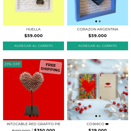
HUELLA
CORAZON ARGENTINA
$59.000
$59.000
29
%
OFF
FREE
SHIPPING
INTOCABLE RED GRAFITO PIE
COSMICO ❤️
$350.000
$29.000
$490.000