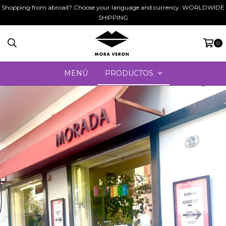
Shopping from abroad? Choose your language and currency. WORLDWIDE
SHIPPING
0
MENÚ
PRODUCTOS