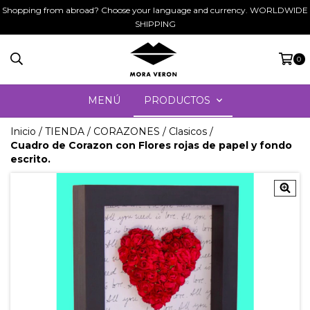
Shopping from abroad? Choose your language and currency. WORLDWIDE
SHIPPING
0
MENÚ
PRODUCTOS
Inicio
/
TIENDA
/
CORAZONES
/
Clasicos
/
Cuadro de Corazon con Flores rojas de papel y fondo
escrito.