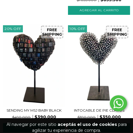
20
%
OFF
10
%
OFF
FREE
FREE
SHIPPING
SHIPPING
SENDING MY MSJ BABY BLACK
INTOCABLE DE PIE CLAVOS
$390.000
$350.000
$490.000
$390.000
Al navegar por este sitio
aceptás el uso de cookies
para
agilizar tu experiencia de compra.