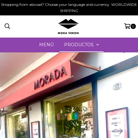
Shopping from abroad? Choose your language and currency. WORLDWIDE
SHIPPING
0
MENÚ
PRODUCTOS