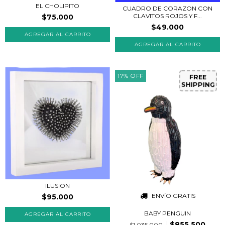
EL CHOLIPITO
CUADRO DE CORAZON CON
CLAVITOS ROJOS Y F...
$75.000
$49.000
AGREGAR AL CARRITO
17
%
OFF
FREE
SHIPPING
ILUSION
ENVÍO GRATIS
$95.000
BABY PENGUIN
$855.500
$1.035.000