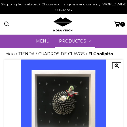
Shopping from abroad? Choose your language and currency. WORLDWIDE
SHIPPING
0
MENÚ
PRODUCTOS
Inicio
/
TIENDA
/
CUADROS DE CLAVOS
/
El Cholipito