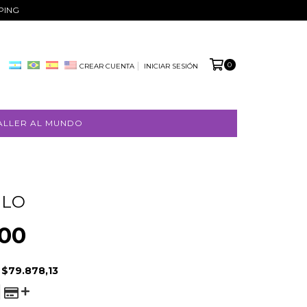
PPING
0
CREAR CUENTA
INICIAR SESIÓN
ALLER AL MUNDO
ULO
000
E
$79.878,13