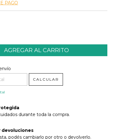
DE PAGO
l CP:
CAMBIAR CP
envío
CALCULAR
tal
rotegida
cuidados durante toda la compra.
 devoluciones
sta, podés cambiarlo por otro o devolverlo.