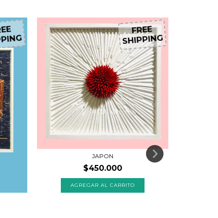
EE
FREE
PING
SHIPPING
JAPON
$450.000