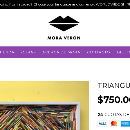
ping from abroad? Choose your language and currency. WORLDWIDE SHI
TIENDA
OBRAS
ACERCA DE MORA
CONTACTO
DEL T
TRIANG
$750.
24
CUOTAS D