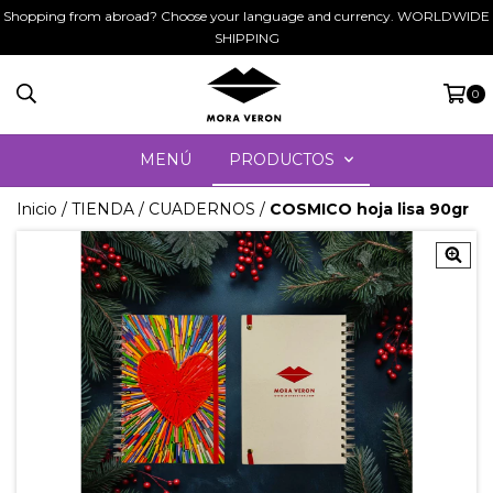
Shopping from abroad? Choose your language and currency. WORLDWIDE
SHIPPING
0
MENÚ
PRODUCTOS
Inicio
/
TIENDA
/
CUADERNOS
/
COSMICO hoja lisa 90gr