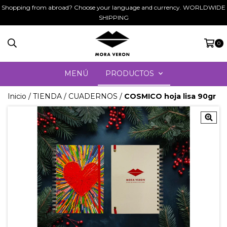
Shopping from abroad? Choose your language and currency. WORLDWIDE
SHIPPING
0
MENÚ
PRODUCTOS
Inicio
/
TIENDA
/
CUADERNOS
/
COSMICO hoja lisa 90gr