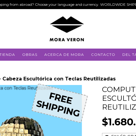
ping from abroad? Choose your language and currency. WORLDWIDE SHI
TIENDA
OBRAS
ACERCA DE MORA
CONTACTO
DEL T
 Cabeza Escultórica con Teclas Reutilizadas
COMPUTE
FREE
FREE
ESCULTÓ
REUTILI
SHIPPING
SHIPPING
$1.680