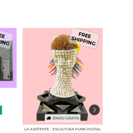
5
%
OFF
REE
FREE
PPING
SHIPPING
ENVÍO GRATIS
$7
LA ASISTENTE - ESCULTURA PUNK DIGITAL