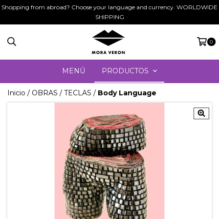
Shopping from abroad? Choose your language and currency. WORLDWIDE
SHIPPING
0
MENÚ
PRODUCTOS
Inicio
/
OBRAS
/
TECLAS
/
Body Language