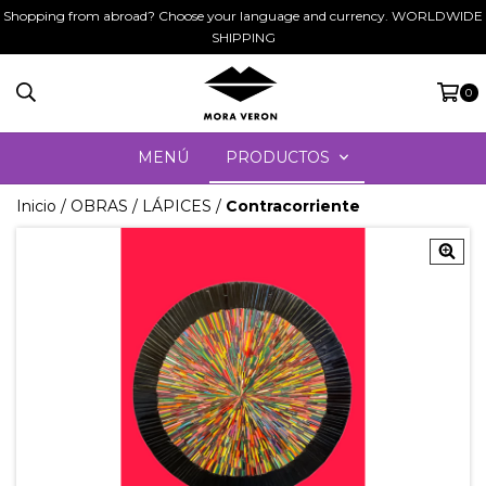
Shopping from abroad? Choose your language and currency. WORLDWIDE
SHIPPING
0
MENÚ
PRODUCTOS
Inicio
/
OBRAS
/
LÁPICES
/
Contracorriente