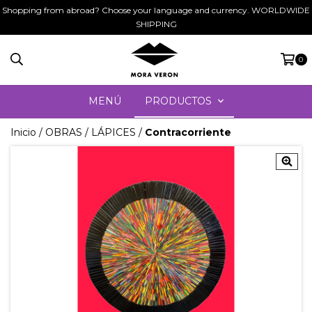
Shopping from abroad? Choose your language and currency. WORLDWIDE
SHIPPING
0
MENÚ
PRODUCTOS
Inicio
/
OBRAS
/
LÁPICES
/
Contracorriente