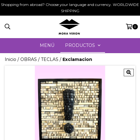
Shopping from abroad? Choose your language and currency. WORLDWIDE
SHIPPING
0
MENÚ
PRODUCTOS
Inicio
/
OBRAS
/
TECLAS
/
Exclamacion