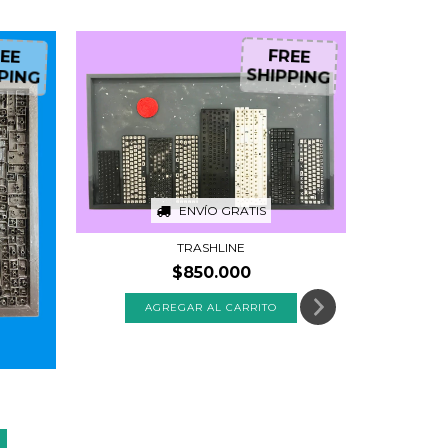
5
%
OFF
EE
FREE
PING
SHIPPING
ENVÍO GRATIS
TRASHLINE
$850.000
$7