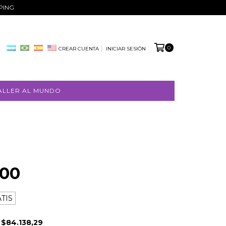
PPING
0
CREAR CUENTA
INICIAR SESIÓN
ALLER AL MUNDO
000
TIS
E
$84.138,29