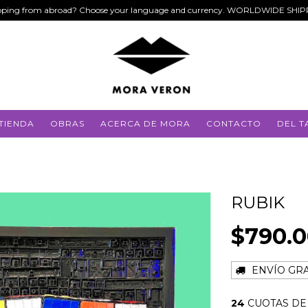
ping from abroad? Choose your language and currency. WORLDWIDE SHI
TIENDA
OBRAS
ACERCA DE MORA
CONTACTO
DEL T
RUBIK
$790.
ENVÍO GRA
24
CUOTAS D