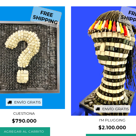
FREE
F
SHIPPING
SHI
ENVÍO GRATIS
ENVÍO GRATIS
CUESTIONA
I'M PLUGGING
$790.000
$2.100.000