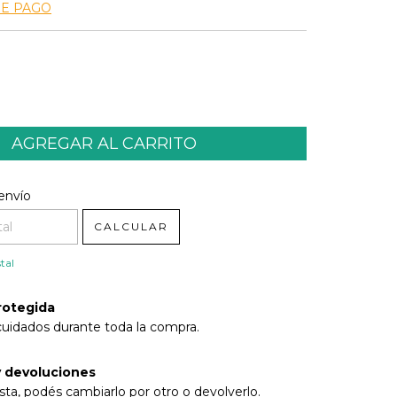
DE PAGO
l CP:
CAMBIAR CP
envío
CALCULAR
tal
rotegida
cuidados durante toda la compra.
 devoluciones
sta, podés cambiarlo por otro o devolverlo.