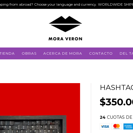
ping from abroad? Choose your language and currency. WORLDWIDE SHI
TIENDA
OBRAS
ACERCA DE MORA
CONTACTO
DEL T
HASHTA
$350.
24
CUOTAS D