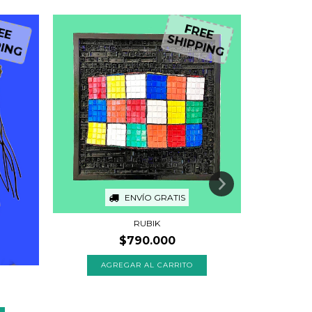
5
%
OFF
REE
FREE
PPING
SHIPPING
ENVÍO GRATIS
C
RUBIK
$7
$790.000