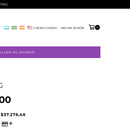
PPING
0
CREAR CUENTA
INICIAR SESIÓN
ALLER AL MUNDO
G
000
E
$37.276,46