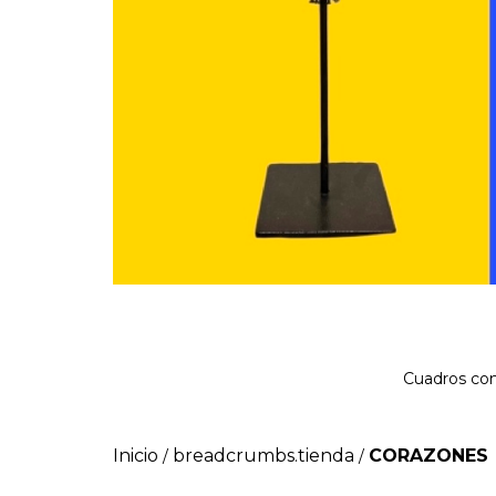
Cuadros con
Inicio
breadcrumbs.tienda
CORAZONES
/
/