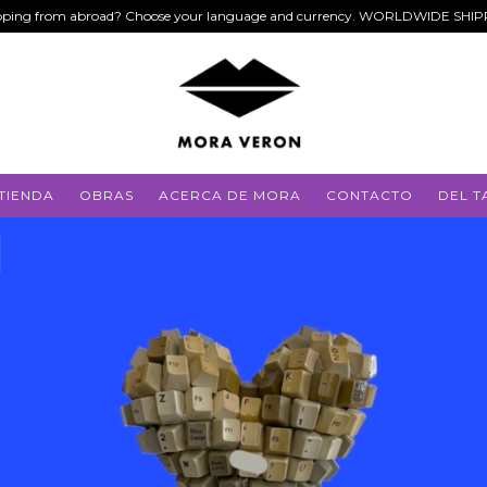
ping from abroad? Choose your language and currency. WORLDWIDE SHI
TIENDA
OBRAS
ACERCA DE MORA
CONTACTO
DEL T