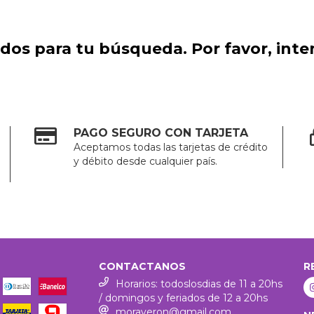
os para tu búsqueda. Por favor, intent
PAGO SEGURO CON TARJETA
Aceptamos todas las tarjetas de crédito
y débito desde cualquier país.
CONTACTANOS
R
Horarios: todoslosdias de 11 a 20hs
/ domingos y feriados de 12 a 20hs
moraveron@gmail.com