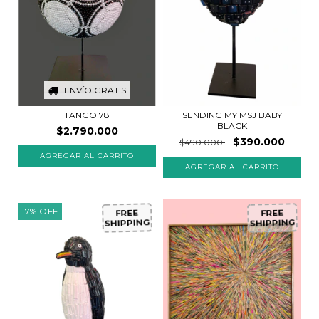
ENVÍO GRATIS
SENDING MY MSJ BABY
TANGO 78
BLACK
$2.790.000
$390.000
$490.000
17
%
OFF
FREE
FREE
SHIPPING
SHIPPING