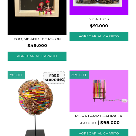
2 GATITOS
$91.000
YOU, ME AND THE MOON
$49.000
7
%
OFF
25
%
OFF
FREE
SHIPPING
MORA LAMP CUADRADA.
$98.000
$130.000