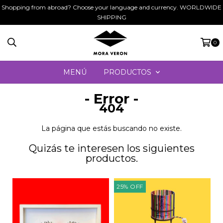
Shopping from abroad? Choose your language and currency. WORLDWIDE
SHIPPING
0
MENÚ
PRODUCTOS
- Error -
404
La página que estás buscando no existe.
Quizás te interesen los siguientes
productos.
25
%
OFF