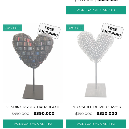
20
%
OFF
10
%
OFF
FREE
FREE
SHIPPING
SHIPPING
SENDING MY MSJ BABY BLACK
INTOCABLE DE PIE CLAVOS
$390.000
$350.000
$490.000
$390.000