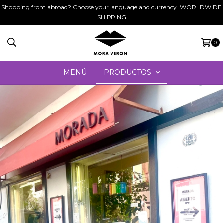
Shopping from abroad? Choose your language and currency. WORLDWIDE
SHIPPING
0
MENÚ
PRODUCTOS