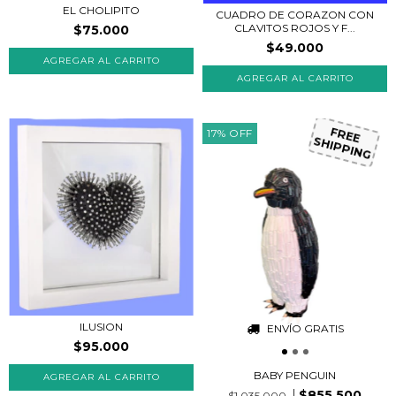
EL CHOLIPITO
CUADRO DE CORAZON CON
CLAVITOS ROJOS Y F...
$75.000
$49.000
AGREGAR AL CARRITO
17
%
OFF
FREE
SHIPPING
ILUSION
ENVÍO GRATIS
$95.000
BABY PENGUIN
$855.500
$1.035.000