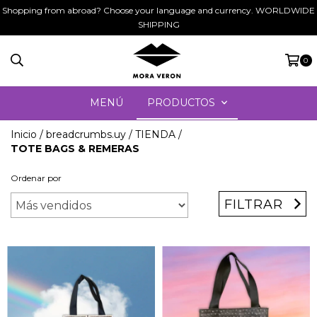
Shopping from abroad? Choose your language and currency. WORLDWIDE
SHIPPING
0
MENÚ
PRODUCTOS
Inicio
/
breadcrumbs.uy
/
TIENDA
/
TOTE BAGS & REMERAS
Ordenar por
FILTRAR