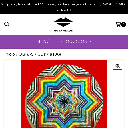
Shopping from abroad? Choose your language and currency. WORLDWIDE
SHIPPING
0
MENÚ
PRODUCTOS
Inicio
/
OBRAS
/
CDs
/
STAR