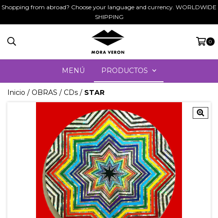
Shopping from abroad? Choose your language and currency. WORLDWIDE
SHIPPING
0
MENÚ
PRODUCTOS
Inicio
/
OBRAS
/
CDs
/
STAR