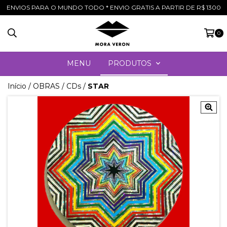
ENVIOS PARA O MUNDO TODO * ENVIO GRATIS A PARTIR DE R$ 1300
0
MENU
PRODUTOS
Início
/
OBRAS
/
CDs
/
STAR