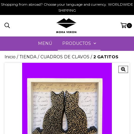
Shopping from abroad? Choose your language and currency. WORLDWIDE
SHIPPING
0
MENÚ
PRODUCTOS
Inicio
/
TIENDA
/
CUADROS DE CLAVOS
/
2 GATITOS