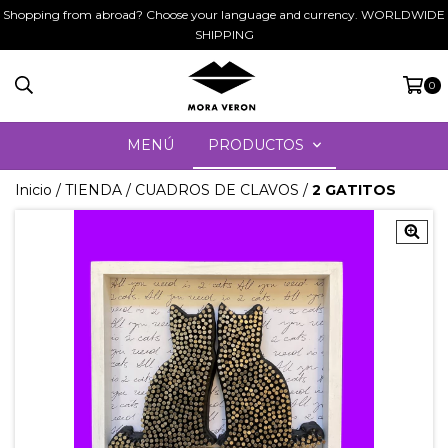
Shopping from abroad? Choose your language and currency. WORLDWIDE
SHIPPING
0
MENÚ
PRODUCTOS
Inicio
/
TIENDA
/
CUADROS DE CLAVOS
/
2 GATITOS