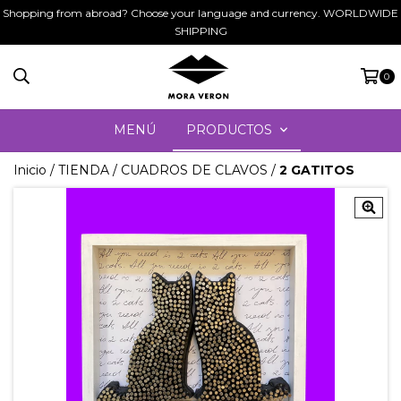
Shopping from abroad? Choose your language and currency. WORLDWIDE
SHIPPING
0
MENÚ
PRODUCTOS
Inicio
/
TIENDA
/
CUADROS DE CLAVOS
/
2 GATITOS