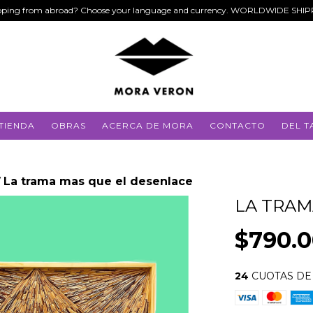
ping from abroad? Choose your language and currency. WORLDWIDE SHI
TIENDA
OBRAS
ACERCA DE MORA
CONTACTO
DEL T
La trama mas que el desenlace
/
LA TRAM
$790.
24
CUOTAS D