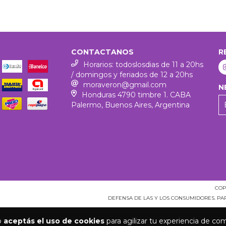
CONTACTANOS
R
Horarios: todoslosdias de 11 a 20hs
/ domingos y feriados de 12 a 20hs
moraveron@gmail.com
N
Honduras 4790 timbre 1. CABA
Palermo, Buenos Aires, Argentina
COP
DEFENSA DE LAS Y LOS CONSUMIDORES. P
io
aceptás el uso de cookies
para agilizar tu experiencia de co