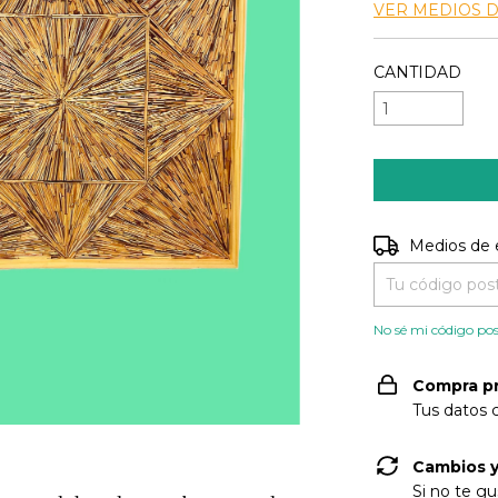
VER MEDIOS 
CANTIDAD
Entregas para e
Medios de 
No sé mi código pos
Compra p
Tus datos 
Cambios y
Si no te gu