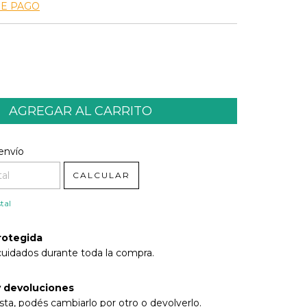
DE PAGO
l CP:
CAMBIAR CP
envío
CALCULAR
tal
rotegida
cuidados durante toda la compra.
 devoluciones
sta, podés cambiarlo por otro o devolverlo.