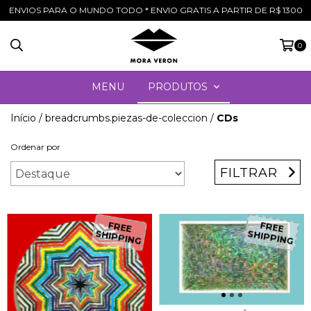
ENVIOS PARA O MUNDO TODO * ENVIO GRATIS A PARTIR DE R$ 1300
0
MENU
PRODUTOS
Início
/
breadcrumbs.piezas-de-coleccion
/
CDs
Ordenar por
FILTRAR
FREE
FREE
SHIPPING
SHIPPING