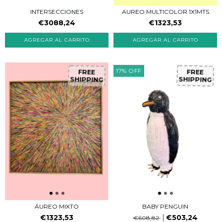
AUREO MULTICOLOR 1X1MTS
INTERSECCIONES
€1323,53
€3088,24
17
%
OFF
FREE
FREE
SHIPPING
SHIPPING
ÁUREO MIXTO
BABY PENGUIN
€1323,53
€503,24
€608,82