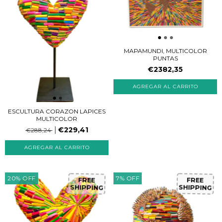
MAPAMUNDI, MULTICOLOR
PUNTAS
€2382,35
ESCULTURA CORAZON LAPICES
MULTICOLOR
€229,41
€288,24
20
%
OFF
7
%
OFF
FREE
FREE
SHIPPING
SHIPPING