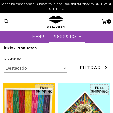
Shopping from abroad? Choose your language and currency. WORLDWIDE
SHIPPING
0
MENÚ
PRODUCTOS
Inicio
/
Productos
Ordenar por
FILTRAR
FREE
FREE
SHIPPING
SHIPPING