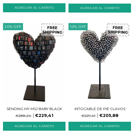
20
%
OFF
10
%
OFF
FREE
FREE
SHIPPING
SHIPPING
SENDING MY MSJ BABY BLACK
INTOCABLE DE PIE CLAVOS
€229,41
€205,88
€288,24
€229,41