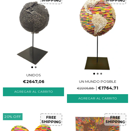
SHIPPING
SHIPPING
UNIDOS
€2647,06
UN MUNDO POSIBLE
€1764,71
€2205,88
20
%
OFF
FREE
FREE
SHIPPING
SHIPPING