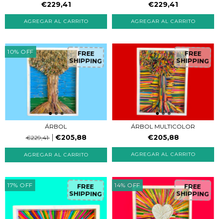
€229,41
€229,41
10
%
OFF
FREE
FREE
SHIPPING
SHIPPING
ÁRBOL
ÁRBOL MULTICOLOR
€205,88
€205,88
€229,41
17
%
OFF
14
%
OFF
FREE
FREE
SHIPPING
SHIPPING