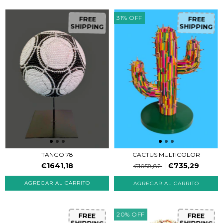
31
%
OFF
FREE
FREE
SHIPPING
SHIPPING
CACTUS MULTICOLOR
TANGO 78
€735,29
€1641,18
€1058,82
20
%
OFF
FREE
FREE