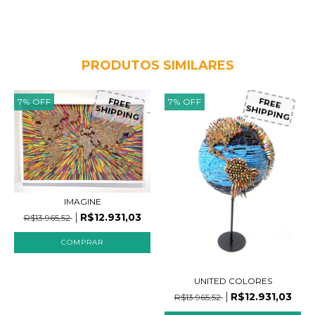
PRODUTOS SIMILARES
7
%
OFF
7
%
OFF
FREE
FREE
SHIPPING
SHIPPING
IMAGINE
R$12.931,03
R$13.965,52
UNITED COLORES
R$12.931,03
R$13.965,52