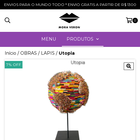
ENVIOS PARA O MUNDO TODO * ENVIO GRATIS A PARTIR DE R$ 1300
0
MENU
PRODUTOS
Início
/
OBRAS
/
LAPIS
/
Utopia
7
%
OFF