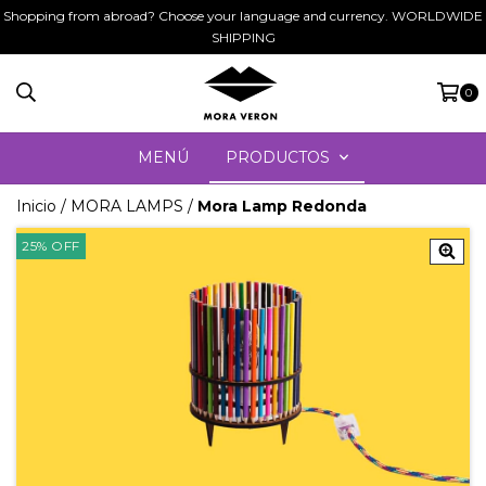
Shopping from abroad? Choose your language and currency. WORLDWIDE
SHIPPING
0
MENÚ
PRODUCTOS
Inicio
/
MORA LAMPS
/
Mora Lamp Redonda
25
%
OFF