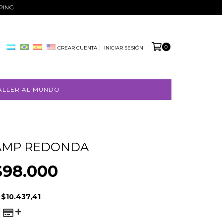
PPING
0
CREAR CUENTA
INICIAR SESIÓN
ALLER AL MUNDO
AMP REDONDA
$98.000
E
$10.437,41