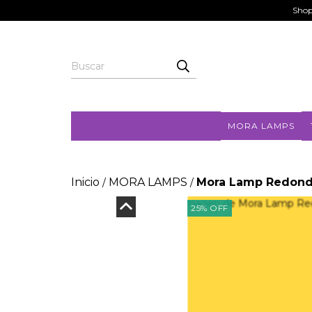
Shop
MORA LAMPS
Inicio
MORA LAMPS
Mora Lamp Redon
/
/
25
%
OFF