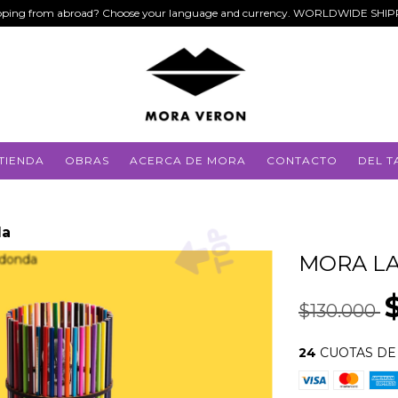
ping from abroad? Choose your language and currency. WORLDWIDE SHI
TIENDA
OBRAS
ACERCA DE MORA
CONTACTO
DEL T
da
MORA L
$130.000
24
CUOTAS D