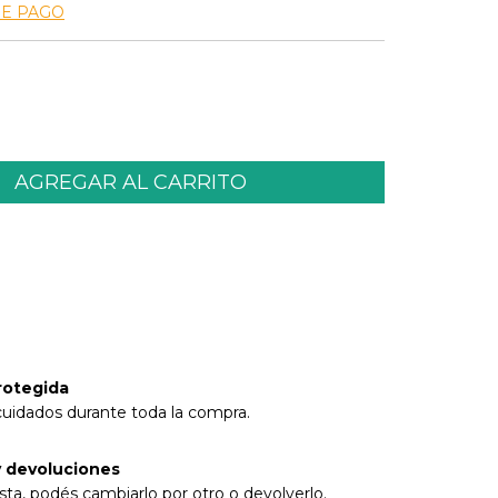
DE PAGO
l CP:
CAMBIAR CP
rotegida
cuidados durante toda la compra.
 devoluciones
sta, podés cambiarlo por otro o devolverlo.