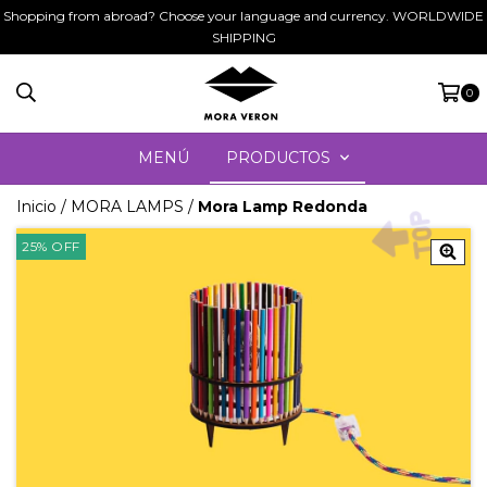
Shopping from abroad? Choose your language and currency. WORLDWIDE
SHIPPING
0
MENÚ
PRODUCTOS
Inicio
/
MORA LAMPS
/
Mora Lamp Redonda
25
%
OFF