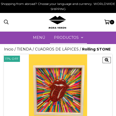
Shopping from abroad? Choose your language and currency. WORLDWIDE
SHIPPING
0
MENÚ
PRODUCTOS
Inicio
/
TIENDA
/
CUADROS DE LÁPICES
/
Rolling STONE
17
%
OFF