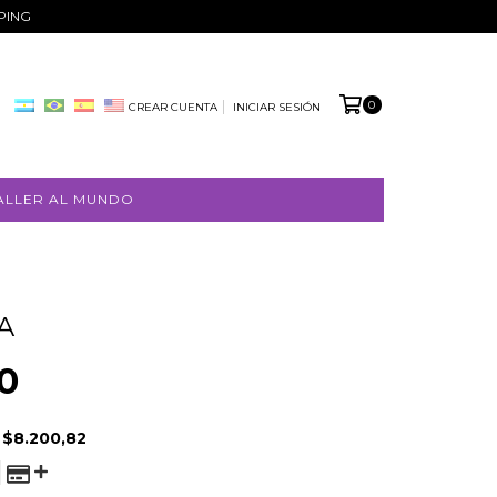
PPING
0
CREAR CUENTA
INICIAR SESIÓN
ALLER AL MUNDO
A
0
E
$8.200,82