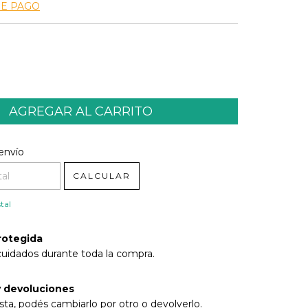
DE PAGO
l CP:
CAMBIAR CP
envío
CALCULAR
tal
rotegida
cuidados durante toda la compra.
 devoluciones
sta, podés cambiarlo por otro o devolverlo.