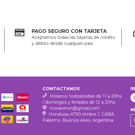
PAGO SEGURO CON TARJETA
Aceptamos todas las tarjetas de crédito
y débito desde cualquier país.
CONTACTANOS
R
Horarios: todoslosdias de 11 a 20hs
/ domingos y feriados de 12 a 20hs
moraveron@gmail.com
N
Honduras 4790 timbre 1. CABA
Palermo, Buenos Aires, Argentina