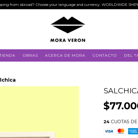
ping from abroad? Choose your language and currency. WORLDWIDE SHI
TIENDA
OBRAS
ACERCA DE MORA
CONTACTO
DEL T
lchica
SALCHIC
$77.00
24
CUOTAS D