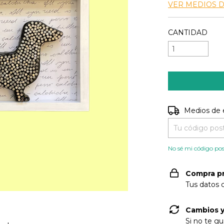
VER MEDIOS 
CANTIDAD
Entregas para e
Medios de 
No sé mi código pos
Compra p
Tus datos 
Cambios y
Si no te gu