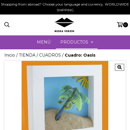
Shopping from abroad? Choose your language and currency. WORLDWIDE
SHIPPING
0
MENÚ
PRODUCTOS
Inicio
/
TIENDA
/
CUADROS
/
Cuadro: Oasis