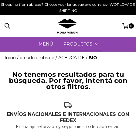
Shopping from abroad? Choose your language and currency. WORLDWIDE
SHIPPING
0
MENÚ
PRODUCTOS
Inicio
/
breadcrumbs.de
/
ACERCA DE
/
BIO
No tenemos resultados para tu
búsqueda. Por favor, intentá con
otros filtros.
ENVÍOS NACIONALES E INTERNACIONALES CON
FEDEX
Embalaje reforzado y seguimiento de cada envío.