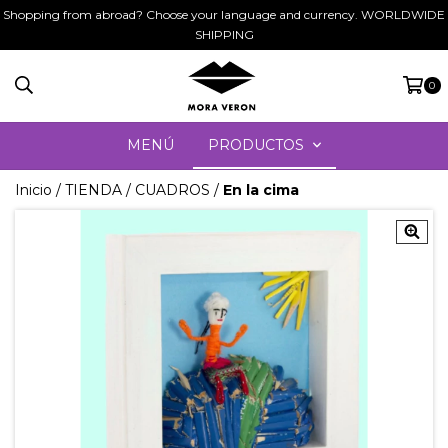
Shopping from abroad? Choose your language and currency. WORLDWIDE
SHIPPING
0
MENÚ
PRODUCTOS
Inicio
/
TIENDA
/
CUADROS
/
En la cima