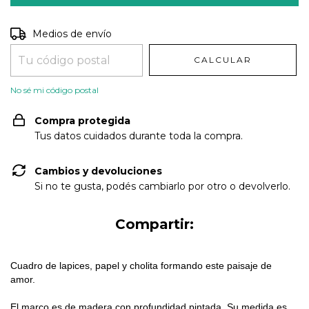
Entregas para el CP:
CAMBIAR CP
Medios de envío
CALCULAR
No sé mi código postal
Compra protegida
Tus datos cuidados durante toda la compra.
Cambios y devoluciones
Si no te gusta, podés cambiarlo por otro o devolverlo.
Compartir:
Cuadro de lapices, papel y cholita formando este paisaje de
amor.
El m
arco es de madera con profundidad pintada. Su medida es