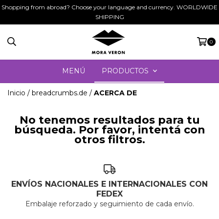
Shopping from abroad? Choose your language and currency. WORLDWIDE
SHIPPING
0
MENÚ
PRODUCTOS
Inicio
/
breadcrumbs.de
/
ACERCA DE
No tenemos resultados para tu
búsqueda. Por favor, intentá con
otros filtros.
ENVÍOS NACIONALES E INTERNACIONALES CON
FEDEX
Embalaje reforzado y seguimiento de cada envío.